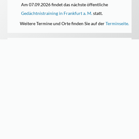
Am 07.09.2026 findet das nächste öffentliche
Gedächtnistraining in Frankfurt a. M.
statt.
Weitere Termine und Orte finden Sie auf der
Terminseite.
MEHRWERT
Inhouse-Gedächtnistraining
Inhouse-Schnelllese-Seminare
Inhouse-Kombi-Seminar
SERVICE
Seminar-Varianten
Seminar-Inhalte