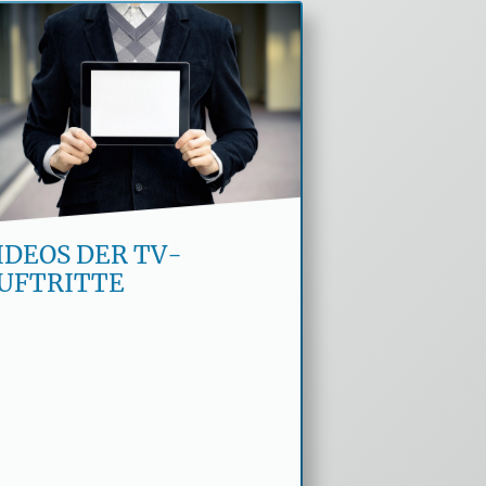
Gedächtniskünstler Jens
der Denker hatte schon
zahlreiche TV-Auftritte im
In- und Ausland. Sehen Sie
Zusammenschnitte,
IDEOS DER TV-
UFTRITTE
interessante Interviews,
Magazin-Beträge u. v. m.