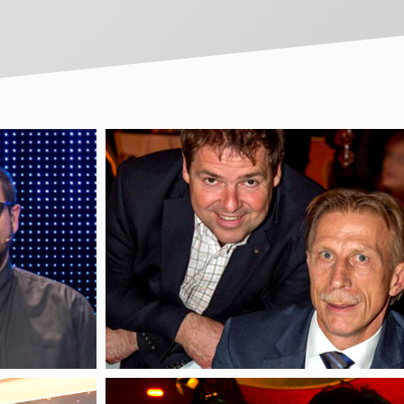
Einzel-Coaching von Vorständen
Verein des hochbegabten Kindes e. V.
Schulungstournee durch die Türkei
acht Fachbücher
u. v. m.