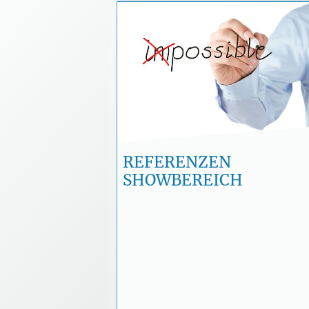
Ob „Wetten, dass ...?
Weltrekorde oder d
Abend-Gala im Rahmen d
Weltwirtschaftsgipfels 
Davos - für d
REFERENZEN
SHOWBEREICH
Gedächtniskünstler Je
der Denker ist die schöns
Referenz ein zufrieden
Publiku