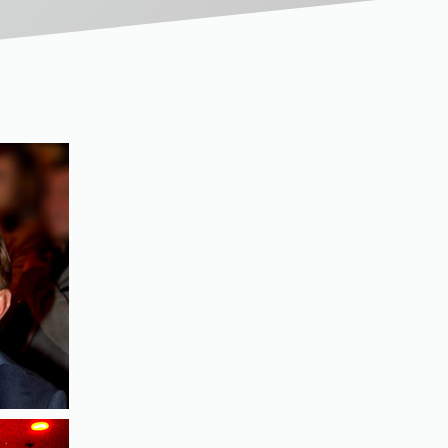
"Wetten, dass ...?"
Guinness-Show
Was bin ich?
u. v. m.