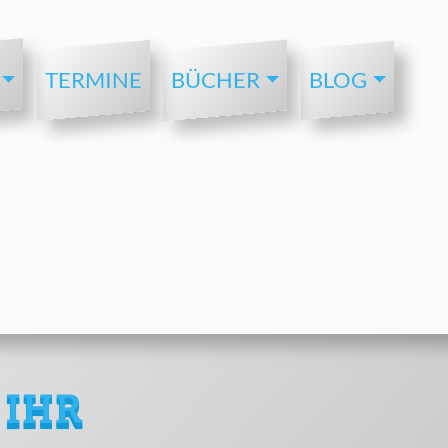
TERMINE
BÜCHER
BLOG
 IHR