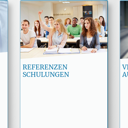
“,
Glücklich ist Trainer Jens
ie
Seiler über jede Nachricht,
es
in welcher ihm ein Seminar-
in
Teilnehmer oder Coachee
en
mitteilt, dass er dank der
REFERENZEN
V
SCHULUNGEN
A
ns
vermittelten Techniken
te
seine Prüfung bestanden
es
hat.
m.