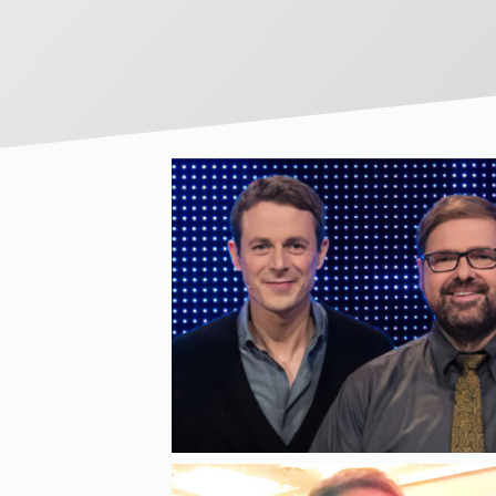
Weltwirtschaftsgipfel Davos
Deutscher Presseball Bonn
Internationaler Börsen- und Bankenball
Frankfurt a. M.
u. v. m.