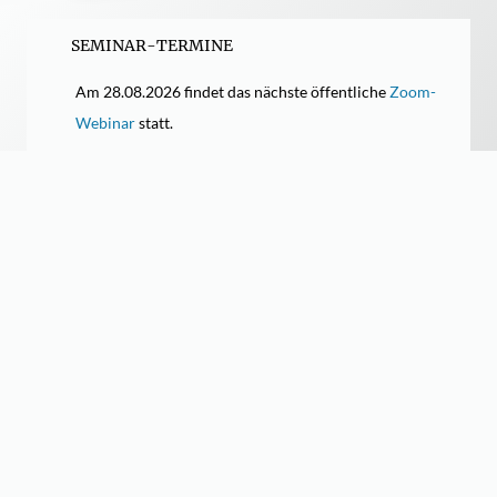
SEMINAR-TERMINE
Am 28.08.2026 findet das nächste öffentliche
Zoom-
Webinar
statt.
Am 08.09.2026 findet das nächste öffentliche
Schnelllese-Seminar in Frankfurt a. M.
statt.
Am 07.09.2026 findet das nächste öffentliche
Gedächtnistraining in Frankfurt a. M.
statt.
Weitere Termine und Orte finden Sie auf der
Terminseite.
MEHRWERT
Inhouse-Gedächtnistraining
Inhouse-Schnelllese-Seminare